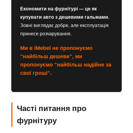
Економити на фурнітурі — це як
купувати авто з дешевими гальмами.
Зовні виглядає добре, але експлуатація
принесе розчарування.
Ми в iMebel не пропонуємо
"найбільш дешеве", ми
пропонуємо "найбільш надійне за
свої гроші".
Часті питання про
фурнітуру