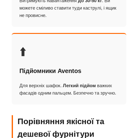
Витримують навантаження
до 30-50 кг
. Ви
можете сміливо ставити туди каструлі, і ящик
не провисне.
⬆️
Підйомники Aventos
Для верхніх шафок.
Легкий підйом
важких
фасадів одним пальцем. Безпечно та зручно.
Порівняння якісної та
дешевої фурнітури