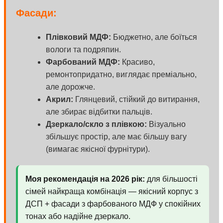
Фасади:
Плівковий МДФ:
Бюджетно, але боїться
вологи та подряпин.
Фарбований МДФ:
Красиво,
ремонтопридатно, виглядає преміально,
але дорожче.
Акрил:
Глянцевий, стійкий до витирання,
але збирає відбитки пальців.
Дзеркало/скло з плівкою:
Візуально
збільшує простір, але має більшу вагу
(вимагає якісної фурнітури).
Моя рекомендація на 2026 рік:
для більшості
сімей найкраща комбінація — якісний корпус з
ДСП + фасади з фарбованого МДФ у спокійних
тонах або надійне дзеркало.