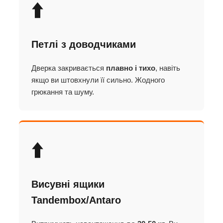
⬆️
Петлі з доводчиками
Дверка закривається
плавно і тихо
, навіть
якщо ви штовхнули її сильно. Жодного
грюкання та шуму.
⬆️
Висувні ящики
Tandembox/Antaro