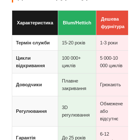
Дешева
Характеристика
Blum/Hettich
фурнітура
Термін служби
15-20 років
1-3 роки
Цикли
100 000+
5 000-10
відкривання
циклів
000 циклів
Плавне
Доводчики
Грюкають
закривання
Обмежене
3D
Регулювання
або
регулювання
відсутнє
6-12
Гарантія
До 25 років