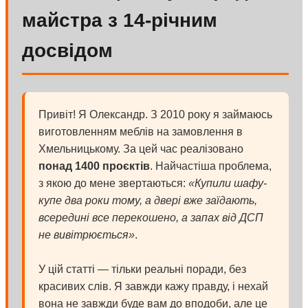
майстра з 14-річним
досвідом
Привіт! Я Олександр. З 2010 року я займаюсь
виготовленням меблів на замовлення в
Хмельницькому. За цей час реалізовано
понад 1400 проєктів
. Найчастіша проблема,
з якою до мене звертаються:
«Купили шафу-
купе два роки тому, а двері вже заїдають,
всередині все перекошено, а запах від ДСП
не вивітрюється»
.
У цій статті — тільки реальні поради, без
красивих слів. Я завжди кажу правду, і нехай
вона не завжди буде вам до вподоби, але це