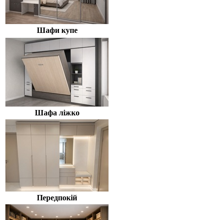
Шафи купе
Шафа ліжко
Передпокій