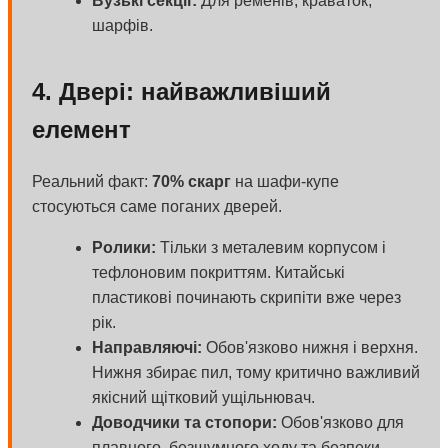
Вузькі секції:
Для ременів, краваток,
шарфів.
4. Двері: найважливіший
елемент
Реальний факт:
70% скарг
на шафи-купе
стосуються саме поганих дверей.
Ролики:
Тільки з металевим корпусом і
тефлоновим покриттям. Китайські
пластикові починають скрипіти вже через
рік.
Направляючі:
Обов'язково нижня і верхня.
Нижня збирає пил, тому критично важливий
якісний щітковий ущільнювач.
Доводчики та стопори:
Обов'язково для
плавного, безшумного ходу та безпеки.